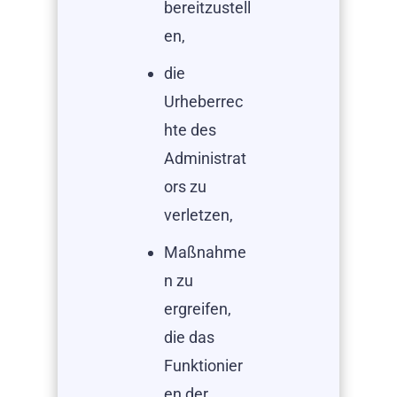
bereitzustell
en,
die
Urheberrec
hte des
Administrat
ors zu
verletzen,
Maßnahme
n zu
ergreifen,
die das
Funktionier
en der