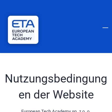
Skip
to
main
content
Nutzungsbedingung
en der Website
European Tech Academy sp. z o. o.