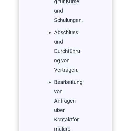
g für Kurse
und
Schulungen,
Abschluss
und
Durchführu
ng von
Verträgen,
Bearbeitung
von
Anfragen
über
Kontaktfor
mulare,