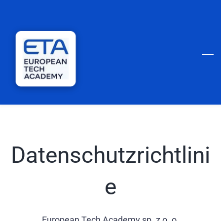
Skip
to
main
content
Datenschutzrichtlini
e
European Tech Academy sp. z o. o.