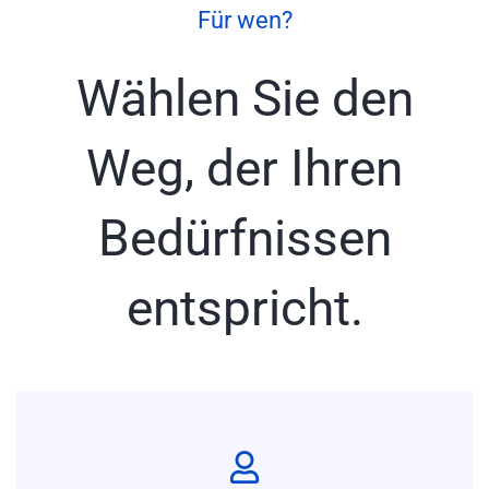
Elektriker SEP G1
Für wen?
Prüfungsvorbereitung
Wählen Sie den
Baggerladerfahrer Bediener
Mehr erfahren
Weg, der Ihren
Bedürfnissen
Mehr erfahren
entspricht.
DIN-Norm-Elektriker